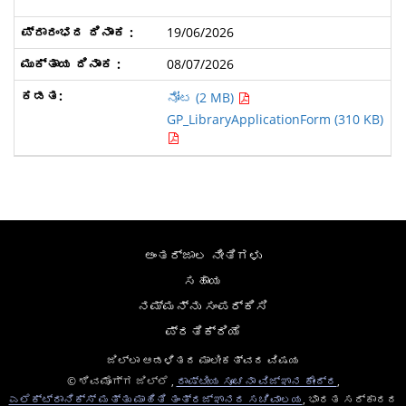
19/06/2026
08/07/2026
ನೋಟ (2 MB)
GP_LibraryApplicationForm (310 KB)
ಅಂತರ್ಜಾಲ ನೀತಿಗಳು
ಸಹಾಯ
ನಮ್ಮನ್ನು ಸಂಪರ್ಕಿಸಿ
ಪ್ರತಿಕ್ರಿಯೆ
ಜಿಲ್ಲಾ ಆಡಳಿತದ ಮಾಲೀಕತ್ವದ ವಿಷಯ
© ಶಿವಮೊಗ್ಗ ಜಿಲ್ಲೆ ,
ರಾಷ್ಟೀಯ ಸೂಚನಾ ವಿಜ್ಞಾನ ಕೇಂದ್ರ
,
ಎಲೆಕ್ಟ್ರಾನಿಕ್ಸ್ ಮತ್ತು ಮಾಹಿತಿ ತಂತ್ರಜ್ಞಾನದ ಸಚಿವಾಲಯ
, ಭಾರತ ಸರ್ಕಾರದ