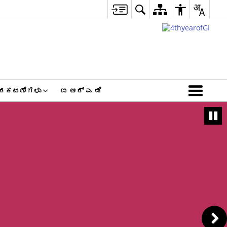
್ರಕಟಣೆಗಳು
ಐ ಆರ್ ಎ ಡಿ