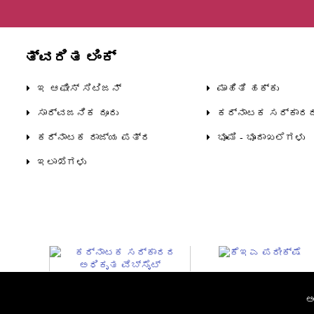
ತ್ವರಿತ ಲಿಂಕ್
ಇ ಆಫೀಸ್ ಸಿಟಿಜನ್
ಮಾಹಿತಿ ಹಕ್ಕು
ಸಾರ್ವಜನಿಕ ದೂರು
ಕರ್ನಾಟಕ ಸರ್ಕಾರ
ಕರ್ನಾಟಕ ರಾಜ್ಯ ಪತ್ರ
ಭೂಮಿ - ಭೂದಾಖಲೆಗಳು
ಇಲಾಖೆಗಳು
ಅ