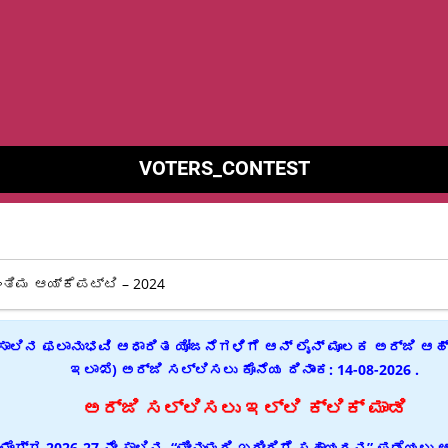
VOTERS_CONTEST
ಟ್ಟಿ – 2024
 ಸಾಲಿನ ಫಲಾನುಭವಿ ಆಧಾರಿತ ಯೋಜನೆಗಳಿಗೆ ಆನ್ ಲೈನ್ ಮೂಲಕ ಅರ್ಜಿ ಆಹ್ವಾನ
ಇಲಾಖೆ) ಅರ್ಜಿ ಸಲ್ಲಿಸಲು ಕೊನೆಯ ದಿನಾಂಕ: 14-08-2026 .
ಅರ್ಜಿ ಸಲ್ಲಿಸಲು ಇಲ್ಲಿ ಕ್ಲಿಕ್ ಮಾಡಿ
ಶಿವಮೊಗ್ಗ 2026-27 ನೇ ಸಾಲಿನ “ಮೀನುಮರಿ ಖರೀದಿಗೆ ಸಹಾಯಧನ” ಪಡೆಯಲು 