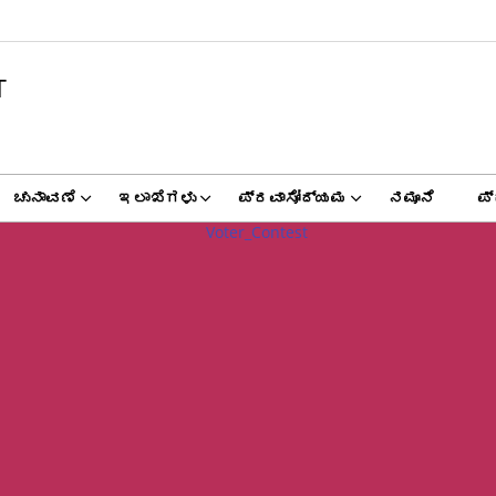
T
ಚುನಾವಣೆ
ಇಲಾಖೆಗಳು
ಪ್ರವಾಸೋದ್ಯಮ
ನಮೂನೆ
ಪ