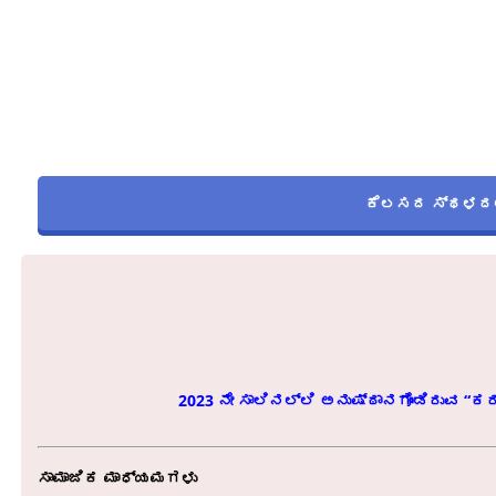
ಕೆಲಸದ ಸ್ಥಳದಲ್
2023 ನೇ ಸಾಲಿನಲ್ಲಿ ಅನುಷ್ಠಾನಗೊಂಡಿರುವ “ಕರ
ಸಾಮಾಜಿಕ ಮಾಧ್ಯಮಗಳು