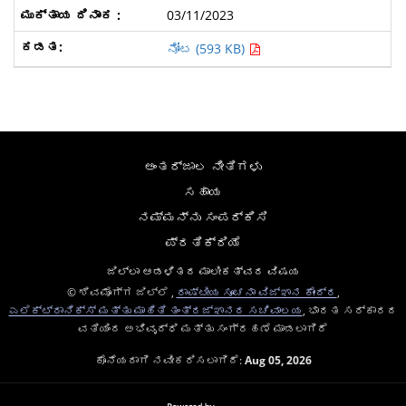
03/11/2023
ನೋಟ (593 KB)
ಅಂತರ್ಜಾಲ ನೀತಿಗಳು
ಸಹಾಯ
ನಮ್ಮನ್ನು ಸಂಪರ್ಕಿಸಿ
ಪ್ರತಿಕ್ರಿಯೆ
ಜಿಲ್ಲಾ ಆಡಳಿತದ ಮಾಲೀಕತ್ವದ ವಿಷಯ
© ಶಿವಮೊಗ್ಗ ಜಿಲ್ಲೆ ,
ರಾಷ್ಟೀಯ ಸೂಚನಾ ವಿಜ್ಞಾನ ಕೇಂದ್ರ
,
ಎಲೆಕ್ಟ್ರಾನಿಕ್ಸ್ ಮತ್ತು ಮಾಹಿತಿ ತಂತ್ರಜ್ಞಾನದ ಸಚಿವಾಲಯ
, ಭಾರತ ಸರ್ಕಾರದ
ವತಿಯಿಂದ ಅಭಿವೃದ್ಧಿ ಮತ್ತು ಸಂಗ್ರಹಣೆ ಮಾಡಲಾಗಿದೆ
ಕೊನೆಯದಾಗಿ ನವೀಕರಿಸಲಾಗಿದೆ:
Aug 05, 2026