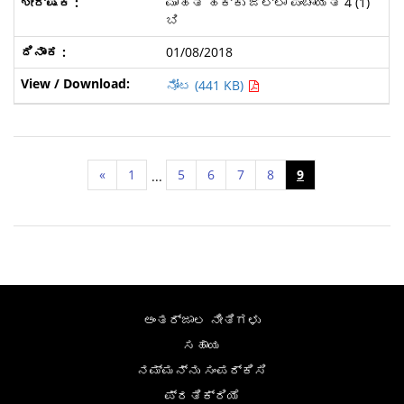
ಮಾಹಿತಿ ಹಕ್ಕು ಜಿಲ್ಲಾ ಪಂಚಾಯತಿ 4 (1)
ಬಿ
01/08/2018
ನೋಟ (441 KB)
«
1
5
6
7
8
9
...
ಅಂತರ್ಜಾಲ ನೀತಿಗಳು
ಸಹಾಯ
ನಮ್ಮನ್ನು ಸಂಪರ್ಕಿಸಿ
ಪ್ರತಿಕ್ರಿಯೆ