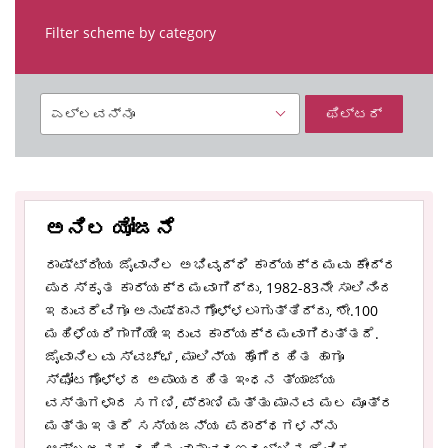
Filter scheme by category
ಫಿಲ್ಟರ್
ಅನಿಲ ಯೋಜನೆ
ರಾಷ್ಟ್ರೀಯ ಜೈವಾನಿಲ ಅಭಿವೃದ್ಧಿ ಕಾರ್ಯಕ್ರಮವು ಕೇಂದ್ರ
ಪುರಸ್ಕೃತ ಕಾರ್ಯಕ್ರಮವಾಗಿದ್ದು, 1982-83ನೇ ಸಾಲಿನಿಂದ
ಇದುವರೆವಿಗೂ ಅನುಷ್ಠಾನಗೊಳ್ಳಲಾಗುತ್ತಿದ್ದು, ಶೇ.100
ಮಹಿಳೆಯರಿಗಾಗಿಯೇ ಇರುವ ಕಾರ್ಯಕ್ರಮವಾಗಿರುತ್ತದೆ.
ಜೈವಾನಿಲವು ಸ್ವಚ್ಛ, ಮಾಲಿನ್ಯ ಹೊಗೆರಹಿತ ಹಾಗೂ
ಸ್ಫೋಟಗೊಳ್ಳದ ಅಪಾಯರಹಿತ ಇಂಧನ ತ್ಯಾಜ್ಯ
ವಸ್ತುಗಳಾದ ಸಗಣಿ, ಪ್ರಾಣಿ ಮತ್ತು ಮಾನವ ಮಲ ಮೂತ್ರ
ಮತ್ತು ಇತರೆ ಸಸ್ಯಜನ್ಯ ಪದಾರ್ಥಗಳನ್ನು