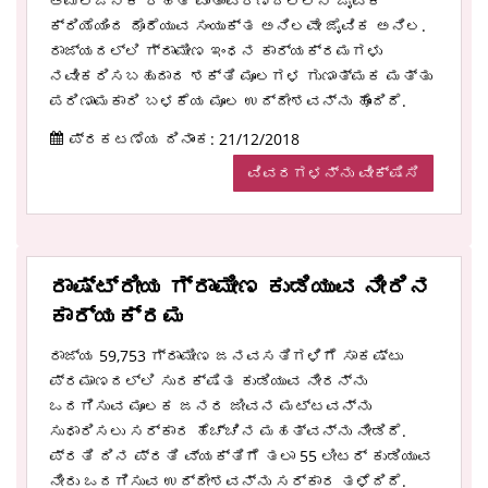
ಆಮ್ಲಜನಕ ರಹಿತ ವಾತಾವರಣದಲ್ಲಿನ ಜೈವಿಕ
ಕ್ರಿಯೆಯಿಂದ ದೊರೆಯುವ ಸಂಯುಕ್ತ ಅನಿಲವೇ ಜೈವಿಕ ಅನಿಲ.
ರಾಜ್ಯದಲ್ಲಿ ಗ್ರಾಮೀಣ ಇಂಧನ ಕಾರ್ಯಕ್ರಮಗಳು
ನವೀಕರಿಸಬಹುದಾದ ಶಕ್ತಿ ಮೂಲಗಳ ಗುಣಾತ್ಮಕ ಮತ್ತು
ಪರಿಣಾಮಕಾರಿ ಬಳಕೆಯ ಮೂಲ ಉದ್ದೇಶವನ್ನು ಹೊಂದಿದೆ.
ಪ್ರಕಟಣೆಯ ದಿನಾಂಕ: 21/12/2018
ವಿವರಗಳನ್ನು ವೀಕ್ಷಿಸಿ
ರಾಷ್ಟ್ರೀಯ ಗ್ರಾಮೀಣ ಕುಡಿಯುವ ನೀರಿನ
ಕಾರ್ಯಕ್ರಮ
ರಾಜ್ಯ 59,753 ಗ್ರಾಮೀಣ ಜನವಸತಿಗಳಿಗೆ ಸಾಕಷ್ಟು
ಪ್ರಮಾಣದಲ್ಲಿ ಸುರಕ್ಷಿತ ಕುಡಿಯುವ ನೀರನ್ನು
ಒದಗಿಸುವ ಮೂಲಕ ಜನರ ಜೀವನ ಮಟ್ಟವನ್ನು
ಸುಧಾರಿಸಲು ಸರ್ಕಾರ ಹೆಚ್ಚಿನ ಮಹತ್ವನ್ನು ನೀಡಿದೆ.
ಪ್ರತಿ ದಿನ ಪ್ರತಿ ವ್ಯಕ್ತಿಗೆ ತಲಾ 55 ಲೀಟರ್ ಕುಡಿಯುವ
ನೀರು ಒದಗಿಸುವ ಉದ್ದೇಶವನ್ನು ಸರ್ಕಾರ ತಳೆದಿದೆ.