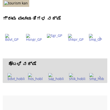
ಗ್ರಾಮ ಪಂಚಾಯತಿಗಳ ನಕ್ಷೆ
ಹೋಬಳಿ
ನಕ್ಷೆ